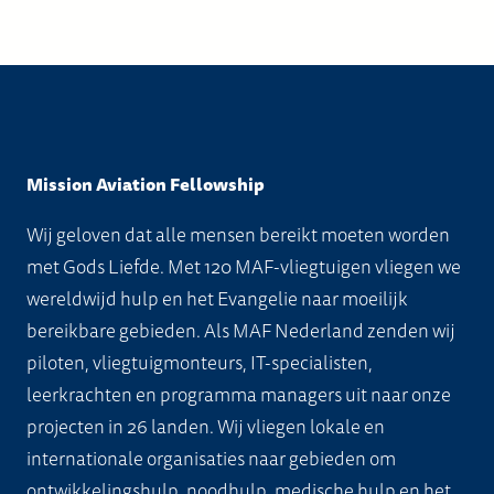
meerdere
meerdere
variaties.
variaties.
Deze
Deze
optie
optie
kan
kan
gekozen
gekozen
Mission Aviation Fellowship
worden
worden
Wij geloven dat alle mensen bereikt moeten worden
op
op
met Gods Liefde. Met 120 MAF-vliegtuigen vliegen we
de
de
wereldwijd hulp en het Evangelie naar moeilijk
productpagina
productpagi
bereikbare gebieden. Als MAF Nederland zenden wij
piloten, vliegtuigmonteurs, IT-specialisten,
leerkrachten en programma managers uit naar onze
projecten in 26 landen. Wij vliegen lokale en
internationale organisaties naar gebieden om
ontwikkelingshulp, noodhulp, medische hulp en het