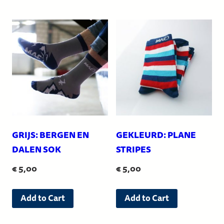
heeft
meerdere
meerdere
variaties.
variaties.
Deze
Deze
optie
optie
kan
kan
gekozen
gekozen
worden
worden
op
op
de
de
productpagi
GRIJS: BERGEN EN
GEKLEURD: PLANE
productpagina
DALEN SOK
STRIPES
€
5,00
€
5,00
Dit
Dit
Add to Cart
Add to Cart
product
product
heeft
heeft