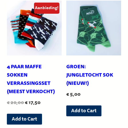
Aanbieding!
4 PAAR MAFFE
GROEN:
SOKKEN
JUNGLETOCHT SOK
VERRASSINGSSET
(NIEUW!)
(MEEST VERKOCHT)
€
5,00
Oorspronkelijke
Huidige
€
20,00
€
17,50
Dit
prijs
prijs
Add to Cart
Dit
product
was:
is:
Add to Cart
product
heeft
€ 20,00.
€ 17,50.