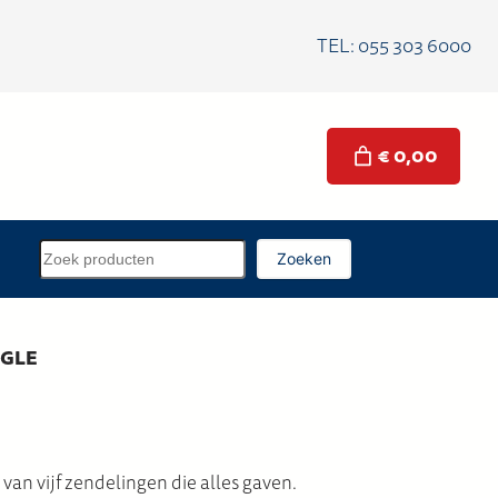
TEL: 055 303 6000
€ 0,00
Z
Zoeken
o
e
k
NGLE
e
n
an vijf zendelingen die alles gaven.