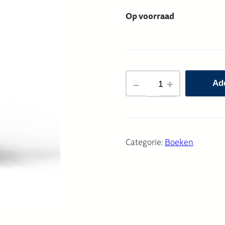
Op voorraad
VIJF
–
+
Ad
KRUISEN
IN
DE
JUNGLE
Categorie:
Boeken
aantal