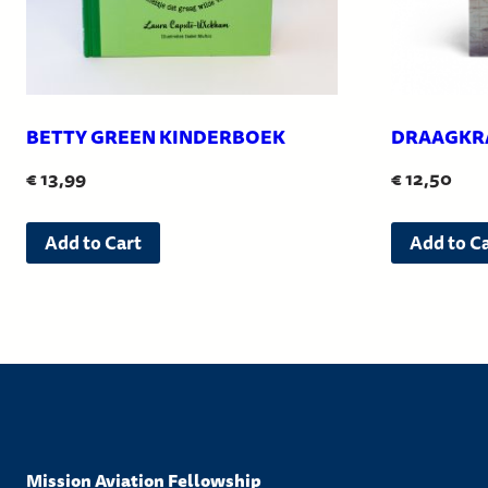
BETTY GREEN KINDERBOEK
DRAAGKR
€
13,99
€
12,50
Add to Cart
Add to C
Mission Aviation Fellowship